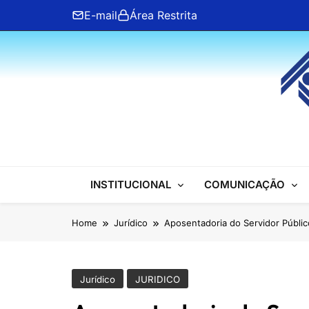
Skip
E-mail
Área Restrita
to
content
ANFIP Nacional
INSTITUCIONAL
COMUNICAÇÃO
Home
Jurídico
Aposentadoria do Servidor Públic
Jurídico
JURIDICO