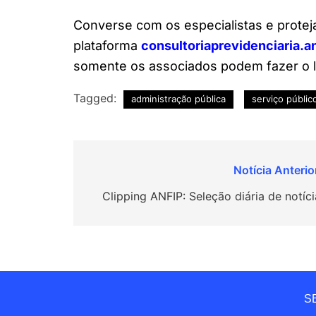
Converse com os especialistas e protej
plataforma
consultoriaprevidenciaria.an
somente os associados podem fazer o l
Tagged:
administração pública
serviço públic
Navegação
de
Clipping ANFIP: Seleção diária de notíci
Post
SE