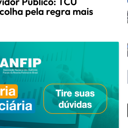
idor Público: TCU
scolha pela regra mais