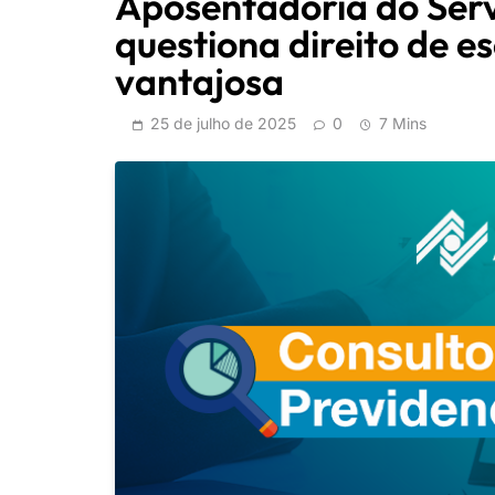
Aposentadoria do Serv
questiona direito de e
vantajosa
25 de julho de 2025
0
7 Mins