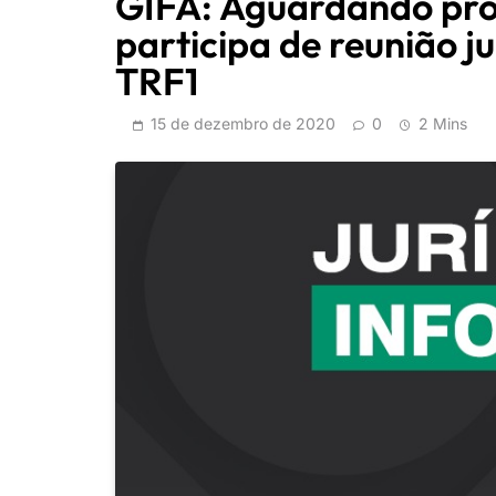
GIFA: Aguardando pro
participa de reunião j
TRF1
15 de dezembro de 2020
0
2 Mins