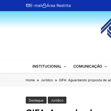
Skip
E-mail
Área Restrita
to
content
ANFIP Nacional
INSTITUCIONAL
COMUNICAÇÃO
Home
Jurídico
GIFA: Aguardando proposta de aco
Destaque
Jurídico