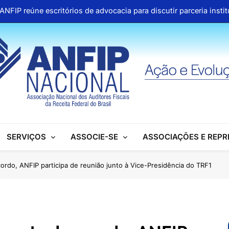
ANFIP reúne escritórios de advocacia para discutir parceria inst
Honras a um gigante na construção da Seguridade Socia
Pública organiza mobilização no Congresso e refo
Aproveite os descontos 
ANFIP reúne escritórios de advocacia para discutir parceria inst
Honras a um gigante na construção da Seguridade Socia
SERVIÇOS
ASSOCIE-SE
ASSOCIAÇÕES E REP
Pública organiza mobilização no Congresso e refo
Aproveite os descontos 
rdo, ANFIP participa de reunião junto à Vice-Presidência do TRF1