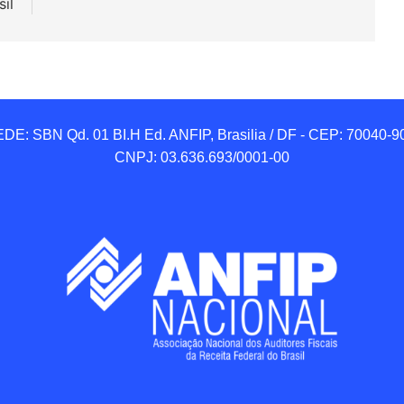
il
DE: SBN Qd. 01 BI.H Ed. ANFIP, Brasilia / DF - CEP: 70040-90
CNPJ: 03.636.693/0001-00