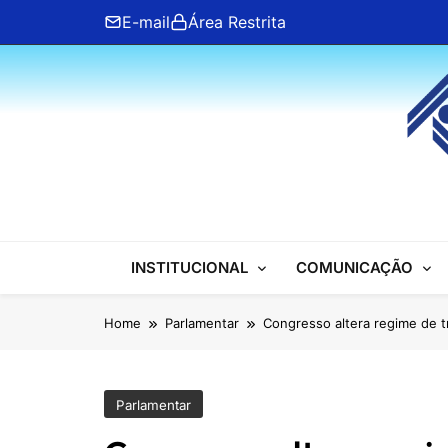
Skip
E-mail
Área Restrita
to
content
ANFIP Nacional
INSTITUCIONAL
COMUNICAÇÃO
Home
Parlamentar
Congresso altera regime de 
Parlamentar