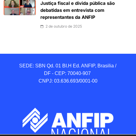
Justiça fiscal e dívida pública são
debatidas em entrevista com
representantes da ANFIP
2 de outubro de 2025
SEDE: SBN Qd. 01 BI.H Ed. ANFIP, Brasilia / 
DF - CEP: 70040-907 

CNPJ: 03.636.693/0001-00