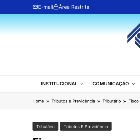
Skip
E-mail
Área Restrita
to
content
ANFIP Nacional
INSTITUCIONAL
COMUNICAÇÃO
Home
Tributos e Previdência
Tributário
Fisco
Tributário
Tributos E Previdência