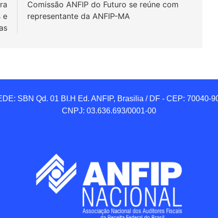
ra
Comissão ANFIP do Futuro se reúne com
 e
representante da ANFIP-MA
as
DE: SBN Qd. 01 BI.H Ed. ANFIP, Brasilia / DF - CEP: 70040-90
CNPJ: 03.636.693/0001-00