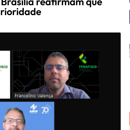
 Brasília reafirmam que
prioridade