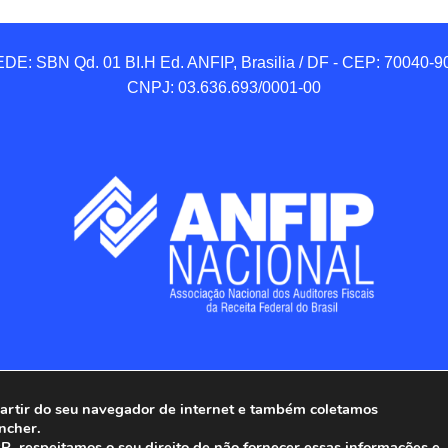
DE: SBN Qd. 01 BI.H Ed. ANFIP, Brasilia / DF - CEP: 70040-90
CNPJ: 03.636.693/0001-00
 partir do seu navegador de internet e também coletamos
ncher.
Associação Nacional dos Auditores Fiscais da Receita Federal do
, respeitamos o seu direito de não fornecer essas informações e