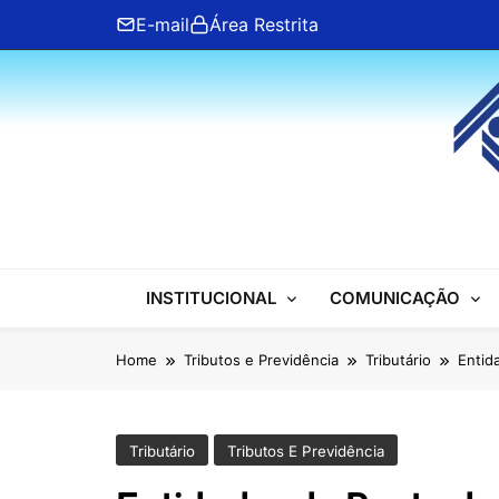
Skip
E-mail
Área Restrita
to
content
ANFIP Nacional
INSTITUCIONAL
COMUNICAÇÃO
Home
Tributos e Previdência
Tributário
Entid
Tributário
Tributos E Previdência