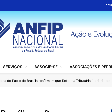
Info
ANFIP Nacional recebe visita da superintendente d
Preparativos para o XIX Encontro Na
Almoço em homenagem ao Dia dos 
Info
ANFIP Nacional recebe visita da superintendente d
SERVIÇOS
ASSOCIE-SE
ASSOCIAÇÕES E REP
Preparativos para o XIX Encontro Na
Almoço em homenagem ao Dia dos 
ades do Pacto de Brasília reafirmam que Reforma Tributária é prioridade