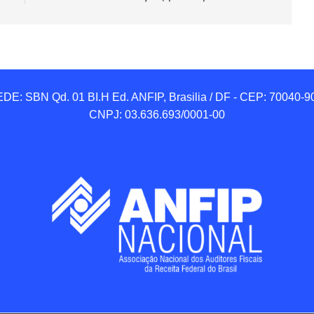
DE: SBN Qd. 01 BI.H Ed. ANFIP, Brasilia / DF - CEP: 70040-90
CNPJ: 03.636.693/0001-00