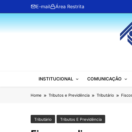
Skip
E-mail
Área Restrita
to
content
ANFIP Nacional
INSTITUCIONAL
COMUNICAÇÃO
Home
Tributos e Previdência
Tributário
Fisco
Tributário
Tributos E Previdência