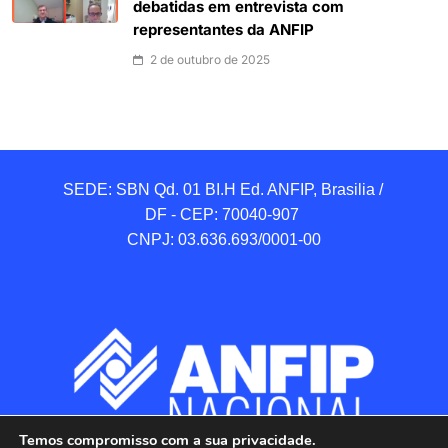
debatidas em entrevista com
representantes da ANFIP
2 de outubro de 2025
SEDE: SBN Qd. 01 BI.H Ed. ANFIP, Brasilia / 
DF - CEP: 70040-907 

CNPJ: 03.636.693/0001-00
Temos compromisso com a sua privacidade.