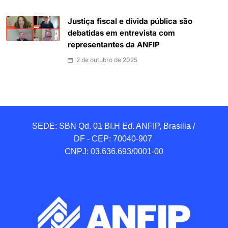
Justiça fiscal e dívida pública são
debatidas em entrevista com
representantes da ANFIP
2 de outubro de 2025
SEDE: SBN Qd. 01 BI.H Ed. ANFIP, Brasilia / 
DF - CEP: 70040-907 

CNPJ: 03.636.693/0001-00