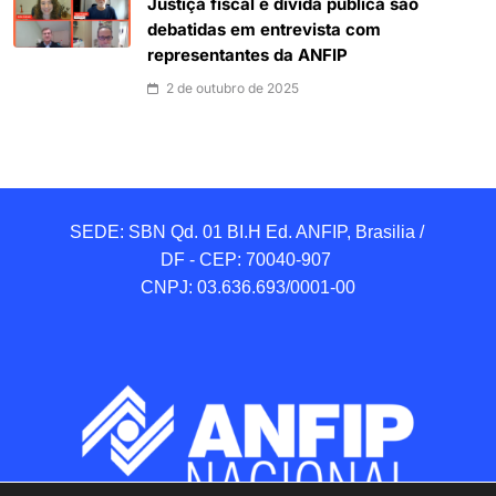
Justiça fiscal e dívida pública são
debatidas em entrevista com
representantes da ANFIP
2 de outubro de 2025
SEDE: SBN Qd. 01 BI.H Ed. ANFIP, Brasilia / 
DF - CEP: 70040-907 

CNPJ: 03.636.693/0001-00