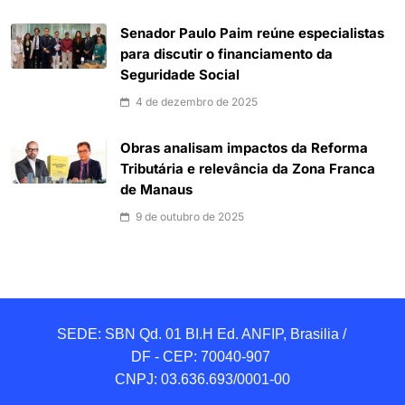
Senador Paulo Paim reúne especialistas
para discutir o financiamento da
Seguridade Social
4 de dezembro de 2025
Obras analisam impactos da Reforma
Tributária e relevância da Zona Franca
de Manaus
9 de outubro de 2025
SEDE: SBN Qd. 01 BI.H Ed. ANFIP, Brasilia / 
DF - CEP: 70040-907 

CNPJ: 03.636.693/0001-00