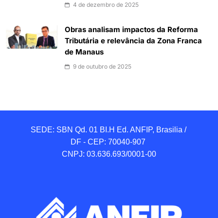
4 de dezembro de 2025
Obras analisam impactos da Reforma
Tributária e relevância da Zona Franca
de Manaus
9 de outubro de 2025
SEDE: SBN Qd. 01 BI.H Ed. ANFIP, Brasilia / 
DF - CEP: 70040-907 

CNPJ: 03.636.693/0001-00