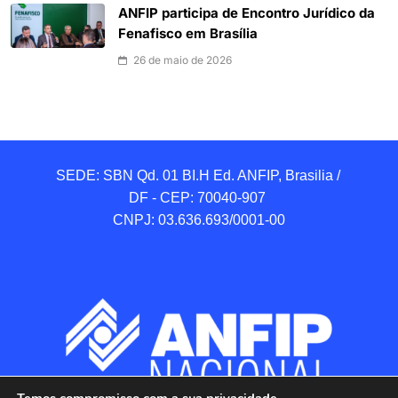
ANFIP participa de Encontro Jurídico da
Fenafisco em Brasília
26 de maio de 2026
SEDE: SBN Qd. 01 BI.H Ed. ANFIP, Brasilia / 
DF - CEP: 70040-907 

CNPJ: 03.636.693/0001-00