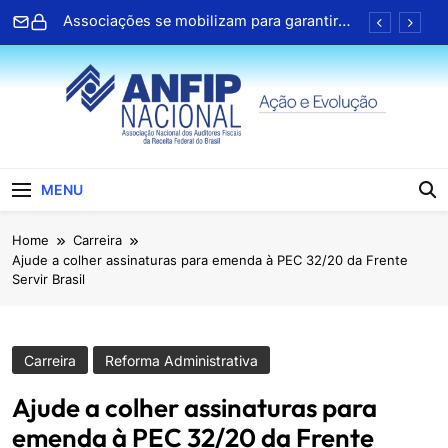
direitos no PL da negociação coletiva
Skip
ANFIP Nacional participa de seminário da
to
Receita Federal em Salvador
content
Clipping ANFIP: Seleção diária de notícias
Cartilhas da Decipex estão disponíveis na
Central de Serviços Digitais
Associações se mobilizam para garantir
ANFIP Nacional
direitos no PL da negociação coletiva
MENU
ANFIP Nacional participa de seminário da
Receita Federal em Salvador
Clipping ANFIP: Seleção diária de notícias
Home
Carreira
Ajude a colher assinaturas para emenda à PEC 32/20 da Frente
Cartilhas da Decipex estão disponíveis na
Servir Brasil
Central de Serviços Digitais
Carreira
Reforma Administrativa
Ajude a colher assinaturas para
emenda à PEC 32/20 da Frente