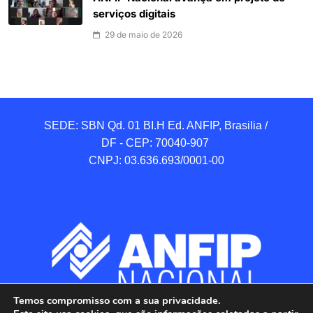
serviços digitais
29 de maio de 2026
SEDE: SBN Qd. 01 BI.H Ed. ANFIP, Brasilia / 
DF - CEP: 70040-907 

CNPJ: 03.636.693/0001-00
Temos compromisso com a sua privacidade.