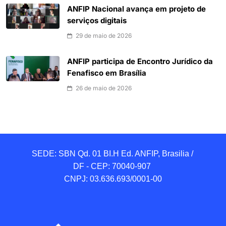
ANFIP Nacional avança em projeto de
serviços digitais
29 de maio de 2026
ANFIP participa de Encontro Jurídico da
Fenafisco em Brasília
26 de maio de 2026
SEDE: SBN Qd. 01 BI.H Ed. ANFIP, Brasilia / 
DF - CEP: 70040-907 

CNPJ: 03.636.693/0001-00