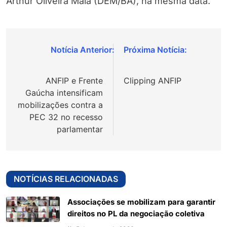
Arthur Oliveira Maia (DEM/BA), na mesma data.
Navegação
de
ANFIP e Frente
Clipping ANFIP
Post
Gaúcha intensificam
mobilizações contra a
PEC 32 no recesso
parlamentar
NOTÍCIAS RELACIONADAS
Associações se mobilizam para garantir
direitos no PL da negociação coletiva