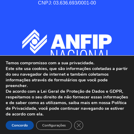
CNPJ: 03.636.693/0001-00
Temos compromisso com a sua privacidade.
Este site usa cookies, que são informações coletadas a partir
do seu navegador de internet e também coletamos
informações através de formulários que você pode
preencher.
De acordo com a Lei Geral de Proteção de Dados e GDPR,
respeitamos o seu direito de não fornecer essas informações
e de saber como as utilizamos, saiba mais em nossa Política
de Privacidade, você pode continuar navegando se estiver
ANFIP - Associação Nacional dos Auditores 
de acordo com ela.
Fiscais da Receita Federal do Brasil.

Close GDPR Cookie Banner
Todos os Direitos Reservados.

Concordo
Configurações