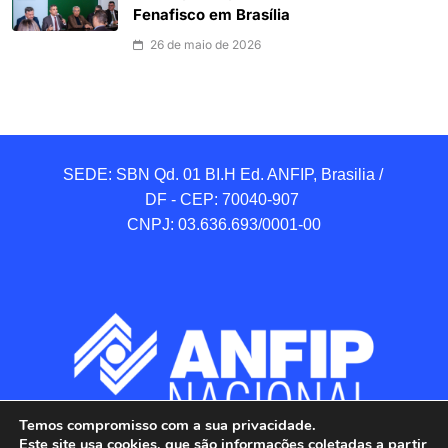
Fenafisco em Brasília
26 de maio de 2026
SEDE: SBN Qd. 01 BI.H Ed. ANFIP, Brasilia / 
DF - CEP: 70040-907 

CNPJ: 03.636.693/0001-00
Temos compromisso com a sua privacidade.
Este site usa cookies, que são informações coletadas a partir