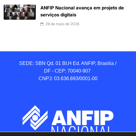
ANFIP Nacional avança em projeto de
serviços digitais
29 de maio de 2026
SEDE: SBN Qd. 01 BI.H Ed. ANFIP, Brasilia / 
DF - CEP: 70040-907 

CNPJ: 03.636.693/0001-00