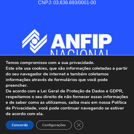
CNPJ: 03.636.693/0001-00
Temos compromisso com a sua privacidade.
Este site usa cookies, que são informações coletadas a partir
do seu navegador de internet e também coletamos
informações através de formulários que você pode
preencher.
De acordo com a Lei Geral de Proteção de Dados e GDPR,
respeitamos o seu direito de não fornecer essas informações
e de saber como as utilizamos, saiba mais em nossa Política
de Privacidade, você pode continuar navegando se estiver
ANFIP - Associação Nacional dos Auditores 
de acordo com ela.
Fiscais da Receita Federal do Brasil.

Close GDPR Cookie Banner
Todos os Direitos Reservados.

Concordo
Configurações