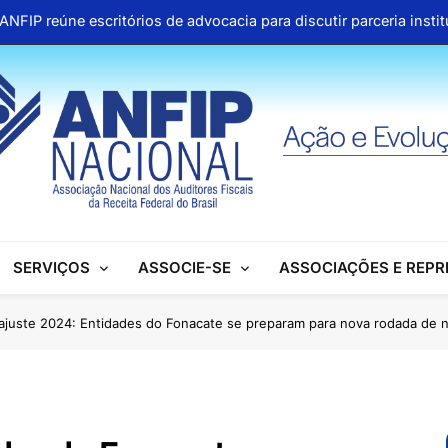
ANFIP reúne escritórios de advocacia para discutir parceria inst
Honras a um gigante na construção da Seguridade Socia
Pública organiza mobilização no Congresso e refo
Aproveite os descontos 
ANFIP reúne escritórios de advocacia para discutir parceria inst
Honras a um gigante na construção da Seguridade Socia
SERVIÇOS
ASSOCIE-SE
ASSOCIAÇÕES E REP
Pública organiza mobilização no Congresso e refo
Aproveite os descontos 
ajuste 2024: Entidades do Fonacate se preparam para nova rodada de 