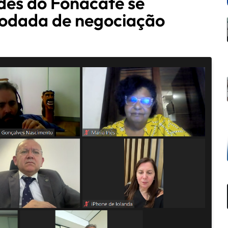
des do Fonacate se
odada de negociação