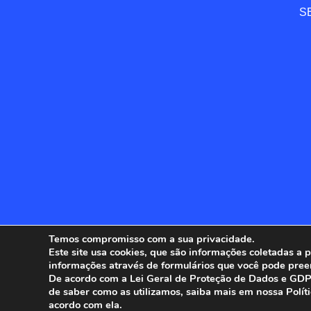
SE
Temos compromisso com a sua privacidade.
Este site usa cookies, que são informações coletadas a
informações através de formulários que você pode pree
ANFIP - 
De acordo com a Lei Geral de Proteção de Dados e GDPR
de saber como as utilizamos, saiba mais em nossa Polít
acordo com ela.