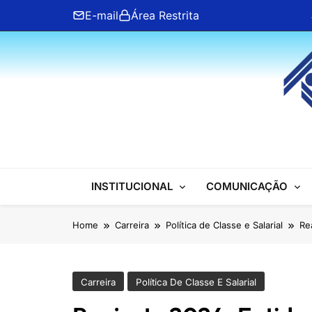
Skip
E-mail
Área Restrita
to
content
ANFIP Nacional
INSTITUCIONAL
COMUNICAÇÃO
Home
Carreira
Política de Classe e Salarial
Re
Carreira
Política De Classe E Salarial