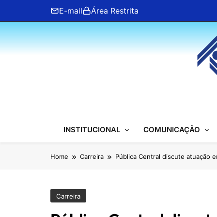
Skip
E-mail
Área Restrita
to
content
ANFIP Nacional
INSTITUCIONAL
COMUNICAÇÃO
Home
Carreira
Pública Central discute atuação 
Carreira