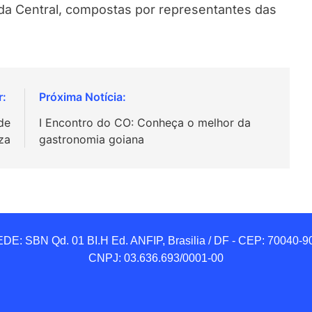
a Central, compostas por representantes das
de
I Encontro do CO: Conheça o melhor da
za
gastronomia goiana
DE: SBN Qd. 01 BI.H Ed. ANFIP, Brasilia / DF - CEP: 70040-90
CNPJ: 03.636.693/0001-00