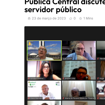
Pública Central discu
servidor público
23 de março de 2023
0
1 Mins