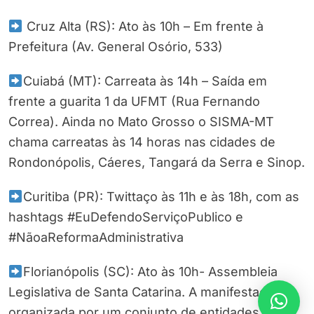
Cruz Alta (RS): Ato às 10h – Em frente à
Prefeitura (Av. General Osório, 533)
Cuiabá (MT): Carreata às 14h – Saída em
frente a guarita 1 da UFMT (Rua Fernando
Correa). Ainda no Mato Grosso o SISMA-MT
chama carreatas às 14 horas nas cidades de
Rondonópolis, Cáeres, Tangará da Serra e Sinop.
Curitiba (PR): Twittaço às 11h e às 18h, com as
hashtags #EuDefendoServiçoPublico e
#NãoaReformaAdministrativa
Florianópolis (SC): Ato às 10h- Assembleia
Legislativa de Santa Catarina. A manifestação é
organizada por um conjunto de entidades dos