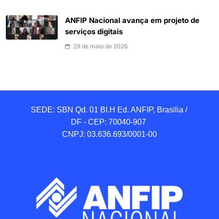
ANFIP Nacional avança em projeto de
serviços digitais
29 de maio de 2026
SEDE: SBN Qd. 01 BI.H Ed. ANFIP, Brasilia / 
DF - CEP: 70040-907 

CNPJ: 03.636.693/0001-00