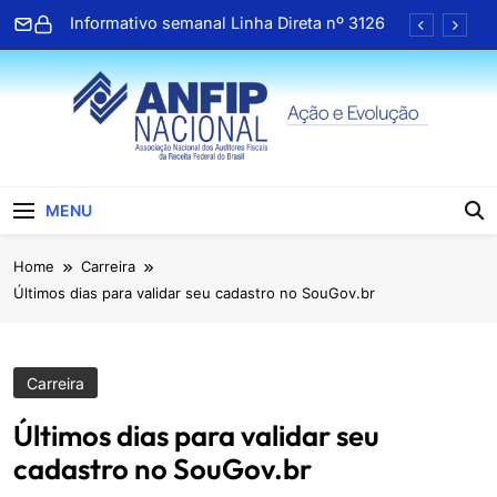
Skip
Informativo semanal Linha Direta nº 3126
to
content
ANFIP Nacional recebe visita da
superintendente da Receita Federal da 4ª
Região Fiscal
Preparativos para o XIX Encontro Nacional
da ANFIP entram na fase final
Almoço em homenagem ao Dia dos Pais
reúne associados da ANFIP-RS
ANFIP Nacional
Informativo semanal Linha Direta nº 3126
MENU
ANFIP Nacional recebe visita da
Home
Carreira
superintendente da Receita Federal da 4ª
Região Fiscal
Últimos dias para validar seu cadastro no SouGov.br
Preparativos para o XIX Encontro Nacional
da ANFIP entram na fase final
Almoço em homenagem ao Dia dos Pais
reúne associados da ANFIP-RS
Carreira
Últimos dias para validar seu
cadastro no SouGov.br