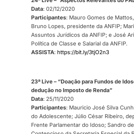
24ª Live – “Aspectos Relevantes do PA
Data
: 02/12/2020
Participantes
: Mauro Gomes de Mattos,
Bruno Lopes, presidente da ANFIP; Mari
Assuntos Jurídicos da ANFIP; e José Ari
Política de Classe e Salarial da ANFIP.
ASSISTA
:
https://bit.ly/3tjO2n3
23ª Live – “Doação para Fundos de Idoso
dedução no Imposto de Renda”
Data
: 25/11/2020
Participantes
: Mauricio José Silva Cunh
do Adolescente; Júlio César Ribeiro, d
Frente Parlamentar do Idoso; Sandro de
Contencioso da Secretaria Especial da R