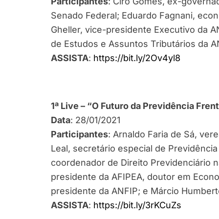
Participantes
: Ciro Gomes, ex-governad
Senado Federal; Eduardo Fagnani, eco
Gheller, vice-presidente Executivo da 
de Estudos e Assuntos Tributários da A
ASSISTA
:
https://bit.ly/2Ov4yl8
1ª Live – “O Futuro da Previdência Fre
Data
: 28/01/2021
Participantes
: Arnaldo Faria de Sá, ve
Leal, secretário especial de Previdênci
coordenador de Direito Previdenciário 
presidente da AFIPEA, doutor em Econo
presidente da ANFIP; e Márcio Humberto
ASSISTA
:
https://bit.ly/3rKCuZs