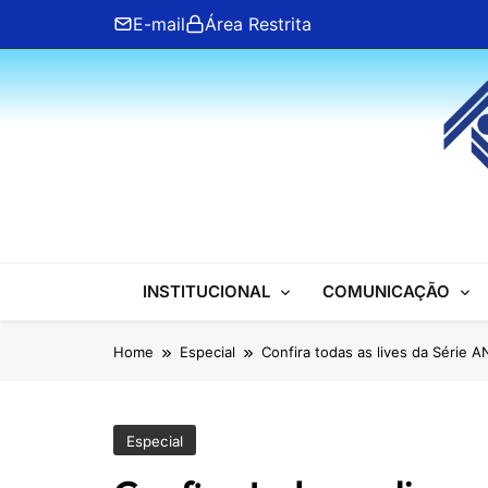
Skip
E-mail
Área Restrita
to
content
ANFIP Nacional
INSTITUCIONAL
COMUNICAÇÃO
Home
Especial
Confira todas as lives da Série 
Especial