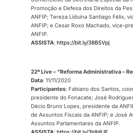
Promoção e Defesa dos Direitos da Pes
ANFIP; Tereza Liduína Santiago Félix, 
ANFIP; e Cesar Roxo Machado, vice-pre
ANFIP.
ASSISTA
:
https://bit.ly/38B5Vpj
22ª Live – “Reforma Administrativa – Re
Data
: 11/11/2020
Participantes
: Fabiano dos Santos, co
presidente do Fonacate; José Rodrigue
Décio Bruno Lopes, presidente da ANFIP
de Assuntos Fiscais da ANFIP; e José Av
Assuntos Parlamentares da ANFIP.
ASSISTA
:
https://bit.ly/3ldHiUE