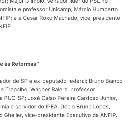
or; Major Olímpio, senador líder do PSL no
nomista e professor Unicamp; Márcio Humberto
ANFIP; e e Cesar Roxo Machado, vice-presidente
NFIP.
nte às Reformas”
reador de SP e ex-deputado federal; Bruno Bianco
a e Trabalho; Wagner Balera, professor
na PUC-SP; José Celso Pereira Cardoso Junior,
mia e servidor do IPEA; Décio Bruno Lopes,
 Gheller, vice-presidente Executivo da ANFIP.