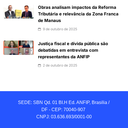
Obras analisam impactos da Reforma
Tributária e relevância da Zona Franca
de Manaus
9 de outubro de 2025
Justiça fiscal e dívida pública são
debatidas em entrevista com
representantes da ANFIP
2 de outubro de 2025
SEDE: SBN Qd. 01 BI.H Ed. ANFIP, Brasilia / 
DF - CEP: 70040-907 

CNPJ: 03.636.693/0001-00