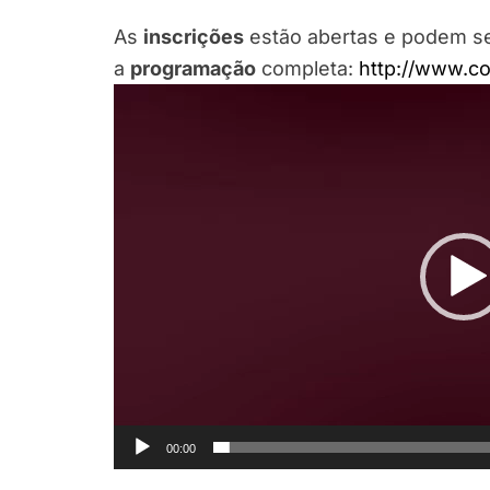
As
inscrições
estão abertas e podem se
a
programação
completa:
http://www.c
Tocador
de
vídeo
00:00