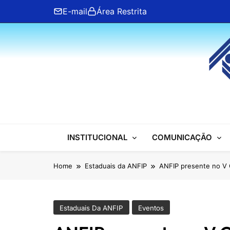
Skip
E-mail
Área Restrita
to
content
ANFIP Nacional
INSTITUCIONAL
COMUNICAÇÃO
Home
Estaduais da ANFIP
ANFIP presente no V C
Estaduais Da ANFIP
Eventos