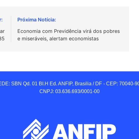
ar
Economia com Previdência virá dos pobres
35
e miseráveis, alertam economistas
DE: SBN Qd. 01 BI.H Ed. ANFIP, Brasilia / DF - CEP: 70040-90
CNPJ: 03.636.693/0001-00