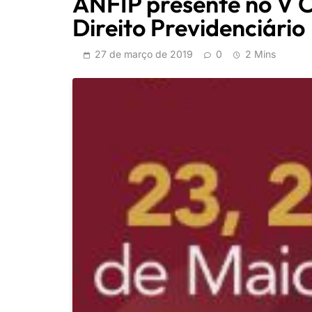
ANFIP presente no V C
Direito Previdenciário
27 de março de 2019
0
2 Mins