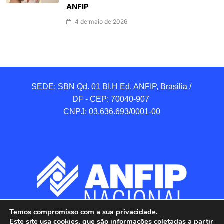
ANFIP
4 de maio de 2026
SEDE: SBN Qd. 01 BI.H Ed. ANFIP, Brasilia / 
DF - CEP: 70040-907 

CNPJ: 03.636.693/0001-00
Temos compromisso com a sua privacidade.
Este site usa cookies, que são informações coletadas a partir