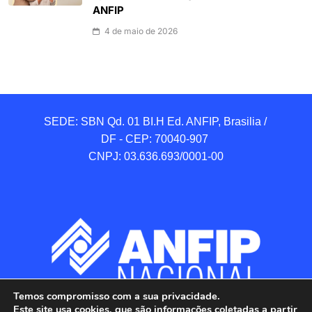
ANFIP
4 de maio de 2026
SEDE: SBN Qd. 01 BI.H Ed. ANFIP, Brasilia / 
DF - CEP: 70040-907 

CNPJ: 03.636.693/0001-00
Temos compromisso com a sua privacidade.
Este site usa cookies, que são informações coletadas a partir