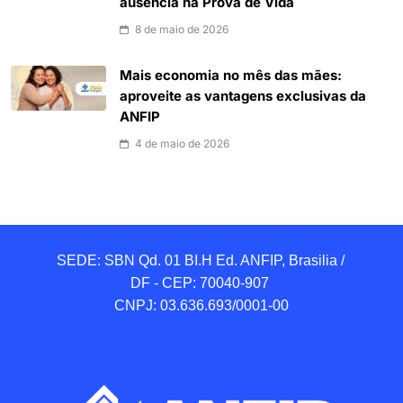
ausência na Prova de Vida
8 de maio de 2026
Mais economia no mês das mães:
aproveite as vantagens exclusivas da
ANFIP
4 de maio de 2026
SEDE: SBN Qd. 01 BI.H Ed. ANFIP, Brasilia / 
DF - CEP: 70040-907 

CNPJ: 03.636.693/0001-00