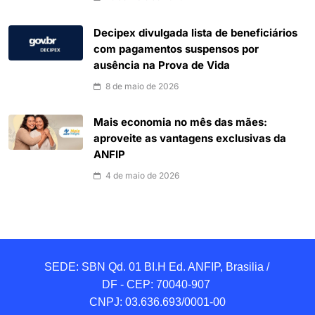
Decipex divulgada lista de beneficiários
com pagamentos suspensos por
ausência na Prova de Vida
8 de maio de 2026
Mais economia no mês das mães:
aproveite as vantagens exclusivas da
ANFIP
4 de maio de 2026
SEDE: SBN Qd. 01 BI.H Ed. ANFIP, Brasilia / 
DF - CEP: 70040-907 

CNPJ: 03.636.693/0001-00