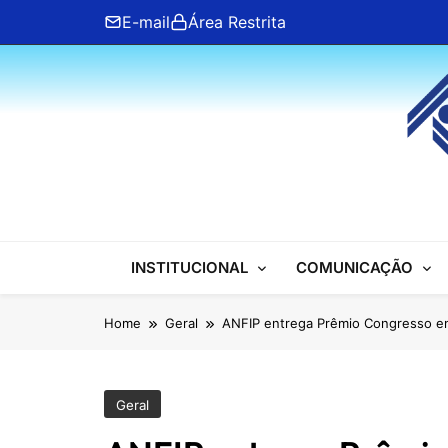
Skip
E-mail
Área Restrita
to
content
ANFIP Nacional
INSTITUCIONAL
COMUNICAÇÃO
Home
Geral
ANFIP entrega Prêmio Congresso e
Geral