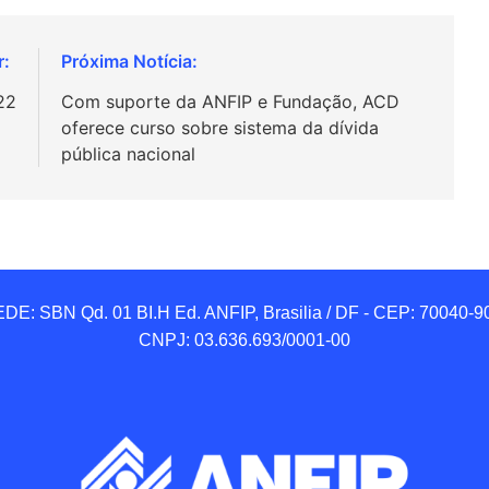
22
Com suporte da ANFIP e Fundação, ACD
oferece curso sobre sistema da dívida
pública nacional
DE: SBN Qd. 01 BI.H Ed. ANFIP, Brasilia / DF - CEP: 70040-90
CNPJ: 03.636.693/0001-00