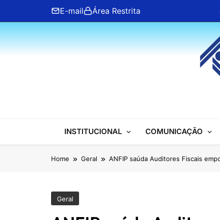
Skip
E-mail
Área Restrita
to
content
ANFIP Nacional
INSTITUCIONAL
COMUNICAÇÃO
Home
Geral
ANFIP saúda Auditores Fiscais em
Geral