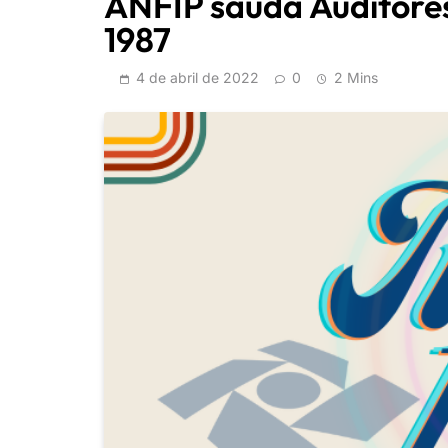
ANFIP saúda Auditore
1987
4 de abril de 2022
0
2 Mins