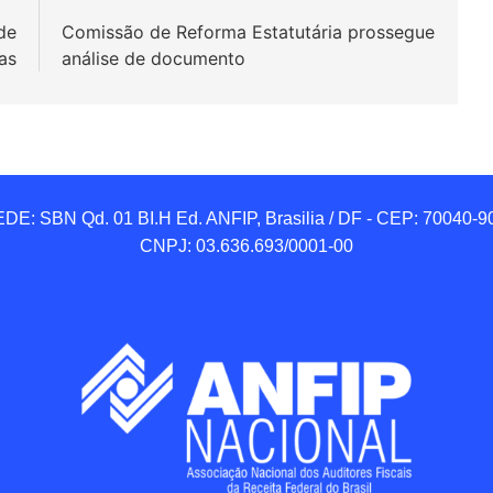
de
Comissão de Reforma Estatutária prossegue
ias
análise de documento
DE: SBN Qd. 01 BI.H Ed. ANFIP, Brasilia / DF - CEP: 70040-90
CNPJ: 03.636.693/0001-00