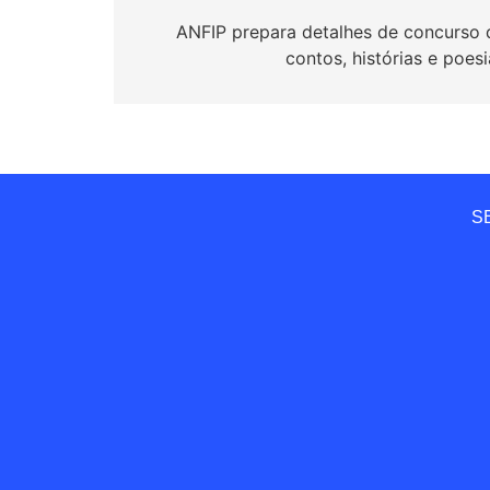
de
ANFIP prepara detalhes de concurso 
contos, histórias e poes
Post
SE