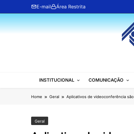
Skip
E-mail
Área Restrita
to
content
ANFIP Nacional
INSTITUCIONAL
COMUNICAÇÃO
Home
Geral
Aplicativos de videoconferência sã
Geral