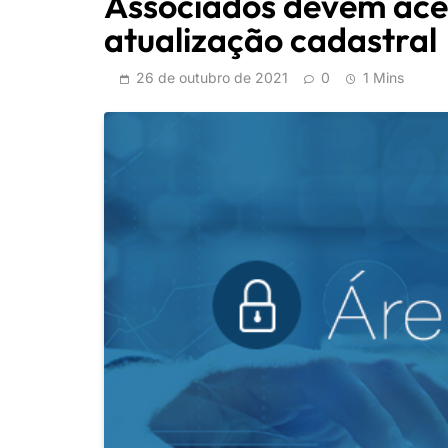
Associados devem aces
atualização cadastral
26 de outubro de 2021
0
1 Mins