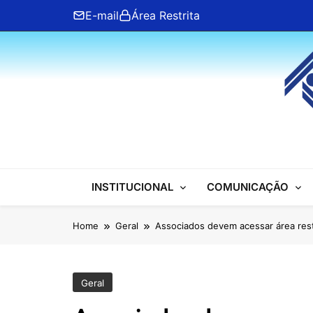
Skip
E-mail
Área Restrita
to
content
ANFIP Nacional
INSTITUCIONAL
COMUNICAÇÃO
Home
Geral
Associados devem acessar área restr
Geral