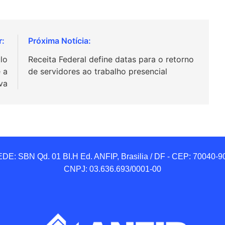
lo
Receita Federal define datas para o retorno
 a
de servidores ao trabalho presencial
va
DE: SBN Qd. 01 BI.H Ed. ANFIP, Brasilia / DF - CEP: 70040-90
CNPJ: 03.636.693/0001-00