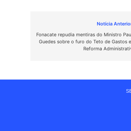
Navegação
de
Fonacate repudia mentiras do Ministro Pau
Guedes sobre o furo do Teto de Gastos e
Post
Reforma Administrati
SE