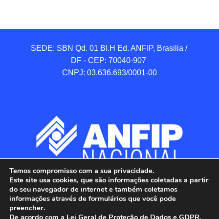
SEDE: SBN Qd. 01 BI.H Ed. ANFIP, Brasilia / 
DF - CEP: 70040-907 

CNPJ: 03.636.693/0001-00
Temos compromisso com a sua privacidade.
Este site usa cookies, que são informações coletadas a partir
do seu navegador de internet e também coletamos
informações através de formulários que você pode
preencher.
De acordo com a Lei Geral de Proteção de Dados e GDPR,