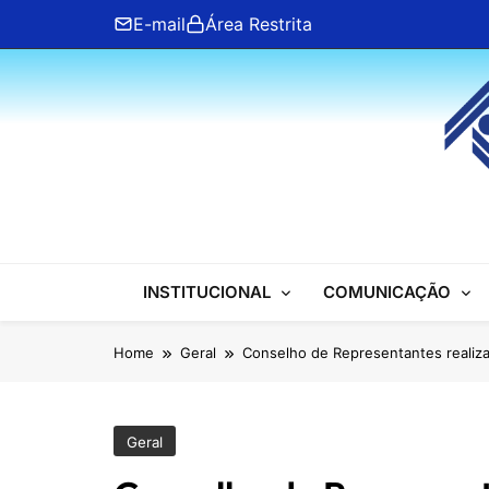
Skip
E-mail
Área Restrita
to
content
ANFIP Nacional
INSTITUCIONAL
COMUNICAÇÃO
Home
Geral
Conselho de Representantes realiza 
Geral