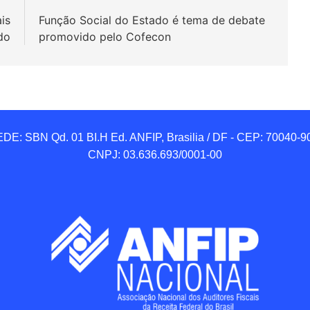
is
Função Social do Estado é tema de debate
do
promovido pelo Cofecon
DE: SBN Qd. 01 BI.H Ed. ANFIP, Brasilia / DF - CEP: 70040-90
CNPJ: 03.636.693/0001-00