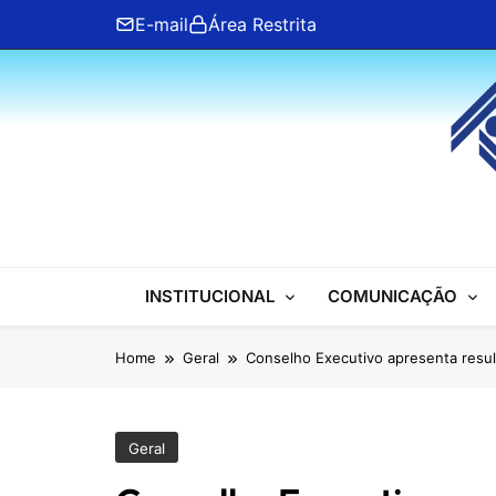
Skip
E-mail
Área Restrita
to
content
ANFIP Nacional
INSTITUCIONAL
COMUNICAÇÃO
Home
Geral
Conselho Executivo apresenta resul
Geral