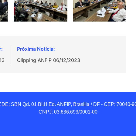
23
Clipping ANFIP 06/12/2023
DE: SBN Qd. 01 BI.H Ed. ANFIP, Brasilia / DF - CEP: 70040-90
CNPJ: 03.636.693/0001-00