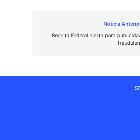
Navegação
de
Receita Federal alerta para publicida
fraudulen
Post
SE