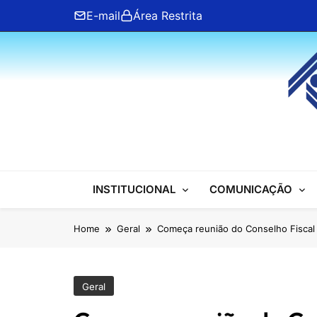
Skip
E-mail
Área Restrita
to
content
ANFIP Nacional
INSTITUCIONAL
COMUNICAÇÃO
Home
Geral
Começa reunião do Conselho Fiscal
Geral