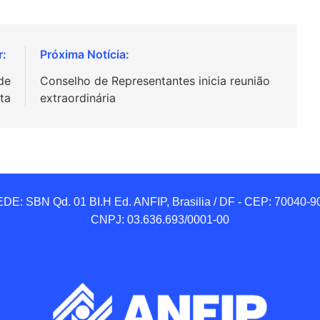
de
Conselho de Representantes inicia reunião
ta
extraordinária
DE: SBN Qd. 01 BI.H Ed. ANFIP, Brasilia / DF - CEP: 70040-90
CNPJ: 03.636.693/0001-00