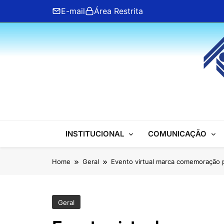
Skip
E-mail
Área Restrita
to
content
ANFIP Nacional
INSTITUCIONAL
COMUNICAÇÃO
Home
Geral
Evento virtual marca comemoração 
Geral