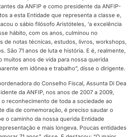
antes da ANFIP e como presidente da ANFIP-
s a esta Entidade que representa a classe e,
cou o sábio filósofo Aristóteles, ‘a excelência
esse hábito, com os anos, culminou no
s de notas técnicas, estudos, livros, workshops,
s. São 71 anos de luta e história. E é, realmente,
jo muitos anos de vida para nossa querida
arente em idônea e trabalho”, disse o dirigente.
coordenadora do Conselho Fiscal, Assunta Di Dea
esidente da ANFIP, nos anos de 2007 a 2009,
 o reconhecimento de toda a sociedade ao
te dia de comemoração, é preciso saudar o
õe o caminho da nossa querida Entidade
 representação e mais longeva. Poucas entidades
emorar 71 anos”, disse. E destacou: “O maior