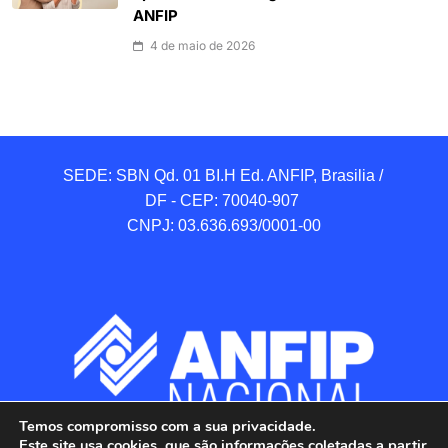
ANFIP
4 de maio de 2026
SEDE: SBN Qd. 01 BI.H Ed. ANFIP, Brasilia / 
DF - CEP: 70040-907 

CNPJ: 03.636.693/0001-00
Temos compromisso com a sua privacidade.
Este site usa cookies, que são informações coletadas a partir