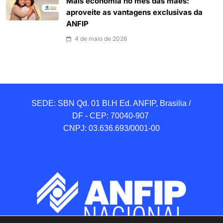
Mais economia no mês das mães:
aproveite as vantagens exclusivas da
ANFIP
4 de maio de 2026
SEDE: SBN Qd. 01 BI.H Ed. ANFIP, Brasilia / 
DF - CEP: 70040-907 

CNPJ: 03.636.693/0001-00