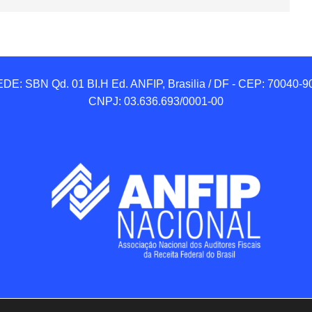
DE: SBN Qd. 01 BI.H Ed. ANFIP, Brasilia / DF - CEP: 70040-90
CNPJ: 03.636.693/0001-00