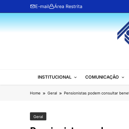
Skip
E-mail
Área Restrita
to
content
ANFIP Nacional
INSTITUCIONAL
COMUNICAÇÃO
Home
Geral
Pensionistas podem consultar benef
Geral