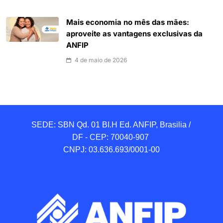
Mais economia no mês das mães:
aproveite as vantagens exclusivas da
ANFIP
4 de maio de 2026
SEDE: SBN Qd. 01 BI.H Ed. ANFIP, Brasilia / 
DF - CEP: 70040-907 

CNPJ: 03.636.693/0001-00