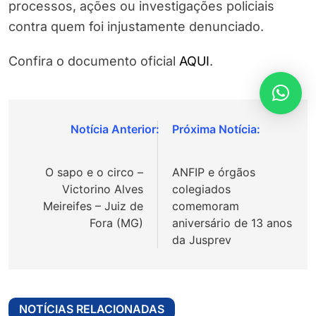
processos, ações ou investigações policiais
contra quem foi injustamente denunciado.
Confira o documento oficial
AQUI
.
Navegação
de
O sapo e o circo –
ANFIP e órgãos
Post
Victorino Alves
colegiados
Meireifes – Juiz de
comemoram
Fora (MG)
aniversário de 13 anos
da Jusprev
NOTÍCIAS RELACIONADAS