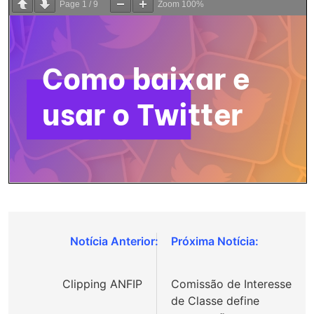
Page
1
/
9
Zoom
100%
Navegação
de
Clipping ANFIP
Comissão de Interesse
Post
de Classe define