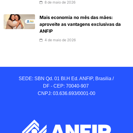
8 de maio de 2026
Mais economia no mês das mães:
aproveite as vantagens exclusivas da
ANFIP
4 de maio de 2026
SEDE: SBN Qd. 01 BI.H Ed. ANFIP, Brasilia / 
DF - CEP: 70040-907 

CNPJ: 03.636.693/0001-00