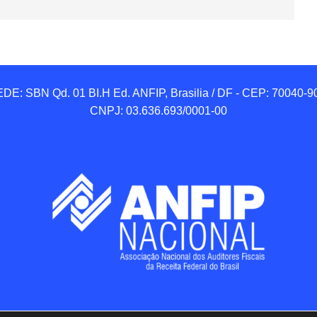
DE: SBN Qd. 01 BI.H Ed. ANFIP, Brasilia / DF - CEP: 70040-90
CNPJ: 03.636.693/0001-00