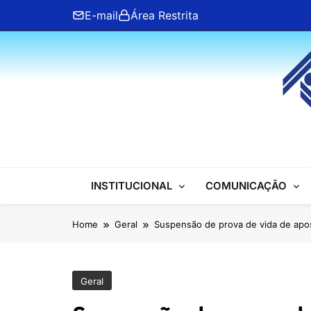
Skip
E-mail
Área Restrita
to
content
ANFIP Nacional
INSTITUCIONAL
COMUNICAÇÃO
Home
Geral
Suspensão de prova de vida de apos
Geral