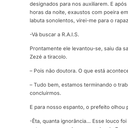
designados para nos auxiliarem. E após 
horas da noite, exaustos com poeira e
labuta sonolentos, virei-me para o rapaz
-Vá buscar a R.A.I.S.
Prontamente ele levantou-se, saiu da s
Zezé a tiracolo.
– Pois não doutora. O que está aconte
– Tudo bem, estamos terminando o trabal
concluirmos.
E para nosso espanto, o prefeito olhou p
-Êta, quanta ignorância… Esse louco fo