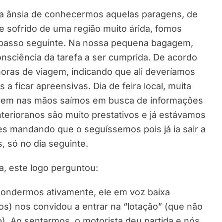
na ânsia de conhecermos aquelas paragens, de
 sofrido de uma região muito árida, fomos
 passo seguinte. Na nossa pequena bagagem,
onsciência da tarefa a ser cumprida. De acordo
horas de viagem, indicando que ali deveríamos
ficar apreensivas. Dia de feira local, muita
gagem nas mãos saímos em busca de informações
terioranos são muito prestativos e já estávamos
s mandando que o seguíssemos pois já ia sair a
, só no dia seguinte.
, este logo perguntou:
pondermos ativamente, ele em voz baixa
s) nos convidou a entrar na “lotação” (que não
). Ao sentarmos, o motorista deu partida e nós