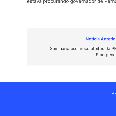
estava procurando governador de Perna
Navegação
de
Seminário esclarece efeitos da P
Emergenci
Post
SE