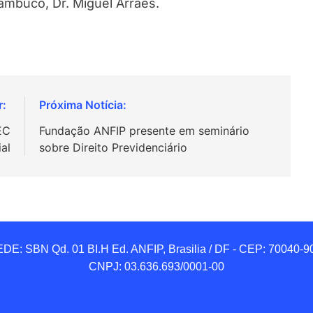
mbuco, Dr. Miguel Arraes.
EC
Fundação ANFIP presente em seminário
al
sobre Direito Previdenciário
DE: SBN Qd. 01 BI.H Ed. ANFIP, Brasilia / DF - CEP: 70040-90
CNPJ: 03.636.693/0001-00