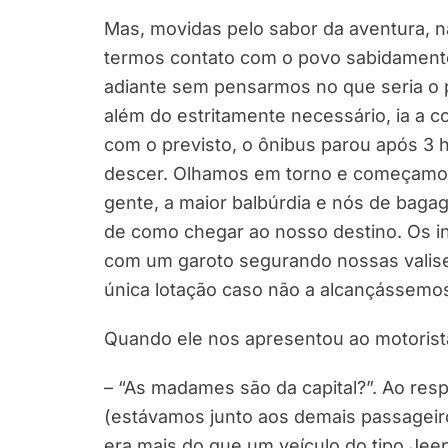
Mas, movidas pelo sabor da aventura, 
termos contato com o povo sabidamente
adiante sem pensarmos no que seria o
além do estritamente necessário, ia a c
com o previsto, o ônibus parou após 3 
descer. Olhamos em torno e começamos a 
gente, a maior balbúrdia e nós de ba
de como chegar ao nosso destino. Os in
com um garoto segurando nossas valise
única lotação caso não a alcançássemos
Quando ele nos apresentou ao motorista
– “As madames são da capital?”. Ao res
(estávamos junto aos demais passageiro
era mais do que um veículo do tipo Jeep