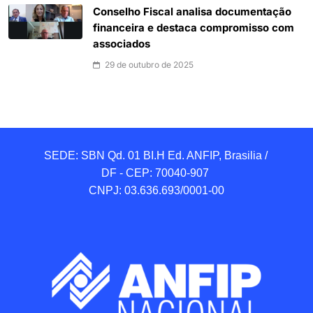
Conselho Fiscal analisa documentação
financeira e destaca compromisso com
associados
29 de outubro de 2025
SEDE: SBN Qd. 01 BI.H Ed. ANFIP, Brasilia / 
DF - CEP: 70040-907 

CNPJ: 03.636.693/0001-00