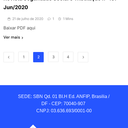
Jun/2020
21 de julho de 2020
1
1 Mins
Baixar PDF aqui
Ver mais
1
2
3
4
SEDE: SBN Qd. 01 BI.H Ed. ANFIP, Brasilia / 
DF - CEP: 70040-907 

CNPJ: 03.636.693/0001-00